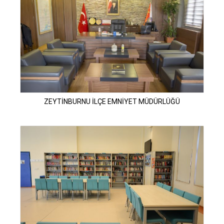
ZEYTİNBURNU İLÇE EMNİYET MÜDÜRLÜĞÜ