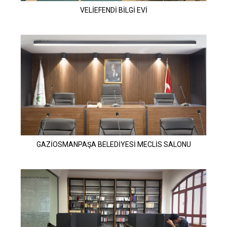
VELİEFENDİ BİLGİ EVİ
GAZİOSMANPAŞA BELEDİYESİ MECLİS SALONU