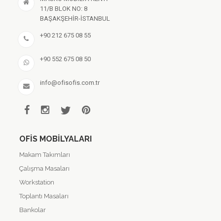
11/B BLOK NO: 8
BAŞAKŞEHİR-İSTANBUL
+90 212 675 08 55
+90 552 675 08 50
info@ofisofis.com.tr
OFIS MOBILYALARI
Makam Takımları
Çalışma Masaları
Workstation
Toplantı Masaları
Bankolar