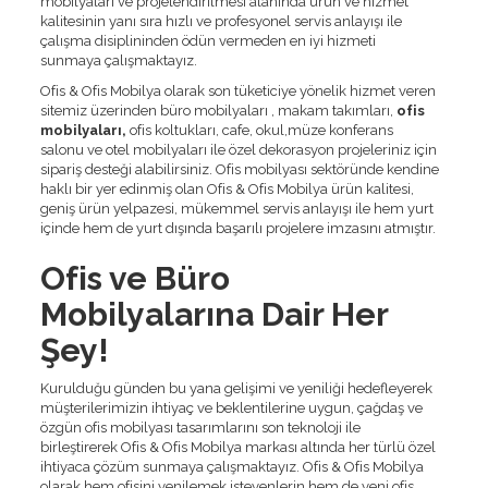
mobilyaları ve projelendirilmesi alanında ürün ve hizmet
kalitesinin yanı sıra hızlı ve profesyonel servis anlayışı ile
çalışma disiplininden ödün vermeden en iyi hizmeti
sunmaya çalışmaktayız.
Ofis & Ofis Mobilya olarak son tüketiciye yönelik hizmet veren
sitemiz üzerinden büro mobilyaları , makam takımları,
ofis
mobilyaları,
ofis koltukları, cafe, okul,müze konferans
salonu ve otel mobilyaları ile özel dekorasyon projeleriniz için
sipariş desteği alabilirsiniz. Ofis mobilyası sektöründe kendine
haklı bir yer edinmiş olan Ofis & Ofis Mobilya ürün kalitesi,
geniş ürün yelpazesi, mükemmel servis anlayışı ile hem yurt
içinde hem de yurt dışında başarılı projelere imzasını atmıştır.
Ofis ve Büro
Mobilyalarına Dair Her
Şey!
Kurulduğu günden bu yana gelişimi ve yeniliği hedefleyerek
müşterilerimizin ihtiyaç ve beklentilerine uygun, çağdaş ve
özgün ofis mobilyası tasarımlarını son teknoloji ile
birleştirerek Ofis & Ofis Mobilya markası altında her türlü özel
ihtiyaca çözüm sunmaya çalışmaktayız. Ofis & Ofis Mobilya
olarak hem ofisini yenilemek isteyenlerin hem de yeni ofis