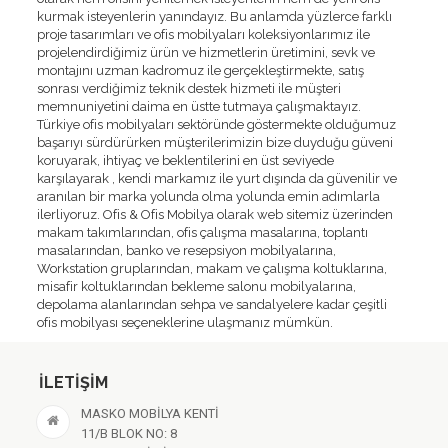
kurmak isteyenlerin yanındayız. Bu anlamda yüzlerce farklı
proje tasarımları ve ofis mobilyaları koleksiyonlarımız ile
projelendirdiğimiz ürün ve hizmetlerin üretimini, sevk ve
montajını uzman kadromuz ile gerçekleştirmekte, satış
sonrası verdiğimiz teknik destek hizmeti ile müşteri
memnuniyetini daima en üstte tutmaya çalışmaktayız.
Türkiye ofis mobilyaları sektöründe göstermekte olduğumuz
başarıyı sürdürürken müşterilerimizin bize duyduğu güveni
koruyarak, ihtiyaç ve beklentilerini en üst seviyede
karşılayarak , kendi markamız ile yurt dışında da güvenilir ve
aranılan bir marka yolunda olma yolunda emin adımlarla
ilerliyoruz. Ofis & Ofis Mobilya olarak web sitemiz üzerinden
makam takımlarından, ofis çalışma masalarına, toplantı
masalarından, banko ve resepsiyon mobilyalarına,
Workstation gruplarından, makam ve çalışma koltuklarına,
misafir koltuklarından bekleme salonu mobilyalarına,
depolama alanlarından sehpa ve sandalyelere kadar çeşitli
ofis mobilyası seçeneklerine ulaşmanız mümkün.
İLETIŞIM
MASKO MOBİLYA KENTİ
11/B BLOK NO: 8