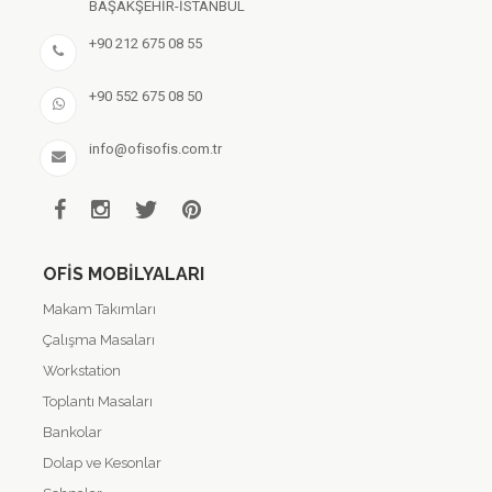
BAŞAKŞEHİR-İSTANBUL
+90 212 675 08 55
+90 552 675 08 50
info@ofisofis.com.tr
OFIS MOBILYALARI
Makam Takımları
Çalışma Masaları
Workstation
Toplantı Masaları
Bankolar
Dolap ve Kesonlar