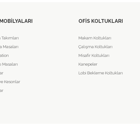
 MOBILYALARI
OFIS KOLTUKLARI
Takımları
Makam Koltukları
a Masaları
Çalışma Koltukları
ation
Misafir Koltukları
ı Masaları
Kanepeler
ar
Lobi Bekleme Koltukları
ve Kesonlar
ar