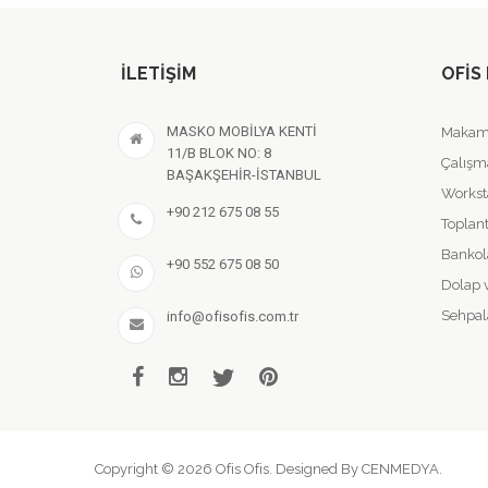
İLETIŞIM
OFIS
MASKO MOBİLYA KENTİ
Makam 
11/B BLOK NO: 8
Çalışm
BAŞAKŞEHİR-İSTANBUL
Workst
+90 212 675 08 55
Toplant
Bankol
+90 552 675 08 50
Dolap 
Sehpal
info@ofisofis.com.tr
Copyright © 2026 Ofis Ofis. Designed By
CENMEDYA
.