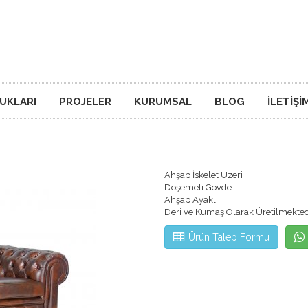
TUKLARI
PROJELER
KURUMSAL
BLOG
İLETIŞI
Ahşap İskelet Üzeri
Döşemeli Gövde
Ahşap Ayaklı
Deri ve Kumaş Olarak Üretilmekted
Ürün Talep Formu