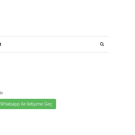
M
ir
Whatsapp İle İletişime Geç