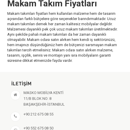
Makam Takım Fiyatları
Makam takımları fiyatları hem kullanılan malzeme hem de tasarım
açısından farklı bütçelere göre seçenekler barındırmaktadır. Ucuz
makam takımları demek her zaman kalitesiz mobilyalar değildir.
Malzemesi dayanıklı pek çok ucuz makam takımları üretilmektedir.
Aynı şekilde pahalı makam takımları da her zaman dayanıklı
olmayabilir. Makam odası satın alırken hem kendi iş sektörünüzü,
hem imajınızı düşündüğünüz hem de bütçenizi sarsmayan makam
takımları tercih etmelisiniz. Makam odası satın alırken malzeme,
tasarım, işçilik, servis ve montajın yanı sıra mobilyaların garanti
süresine dikkat etmenizde fayda vardır.
İLETIŞIM
MASKO MOBİLYA KENTİ
11/B BLOK NO: 8
BAŞAKŞEHİR-İSTANBUL
+90 212 675 08 55
+90 552 675 08 50