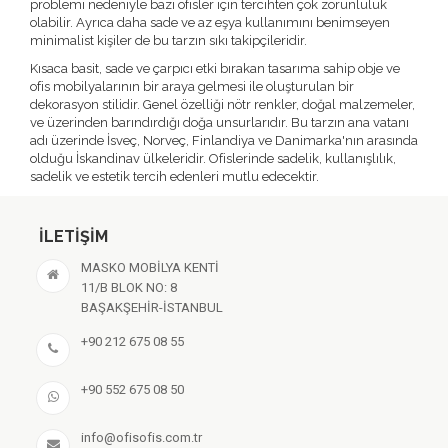
problemi nedeniyle bazı ofisler için tercihten çok zorunluluk
olabilir. Ayrıca daha sade ve az eşya kullanımını benimseyen
minimalist kişiler de bu tarzın sıkı takipçileridir.
Kısaca basit, sade ve çarpıcı etki bırakan tasarıma sahip obje ve
ofis mobilyalarının bir araya gelmesi ile oluşturulan bir
dekorasyon stilidir. Genel özelliği nötr renkler, doğal malzemeler,
ve üzerinden barındırdığı doğa unsurlarıdır. Bu tarzın ana vatanı
adı üzerinde İsveç, Norveç, Finlandiya ve Danimarka'nın arasında
olduğu İskandinav ülkeleridir. Ofislerinde sadelik, kullanışlılık,
sadelik ve estetik tercih edenleri mutlu edecektir.
İLETIŞIM
MASKO MOBİLYA KENTİ
11/B BLOK NO: 8
BAŞAKŞEHİR-İSTANBUL
+90 212 675 08 55
+90 552 675 08 50
info@ofisofis.com.tr