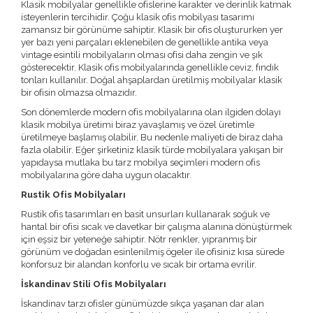
Klasik mobilyalar genellikle ofislerine karakter ve derinlik katmak
isteyenlerin tercihidir. Çoğu klasik ofis mobilyası tasarımı
zamansız bir görünüme sahiptir. Klasik bir ofis oluştururken yer
yer bazı yeni parçaları eklenebilen de genellikle antika veya
vintage esintili mobilyaların olması ofisi daha zengin ve şık
gösterecektir. Klasik ofis mobilyalarında genellikle ceviz, fındık
tonları kullanılır. Doğal ahşaplardan üretilmiş mobilyalar klasik
bir ofisin olmazsa olmazıdır.
Son dönemlerde modern ofis mobilyalarına olan ilgiden dolayı
klasik mobilya üretimi biraz yavaşlamış ve özel üretimle
üretilmeye başlamış olabilir. Bu nedenle maliyeti de biraz daha
fazla olabilir. Eğer şirketiniz klasik türde mobilyalara yakışan bir
yapıdaysa mutlaka bu tarz mobilya seçimleri modern ofis
mobilyalarına göre daha uygun olacaktır.
Rustik Ofis Mobilyaları
Rustik ofis tasarımları en basit unsurları kullanarak soğuk ve
hantal bir ofisi sıcak ve davetkar bir çalışma alanına dönüştürmek
için eşsiz bir yeteneğe sahiptir. Nötr renkler, yıpranmış bir
görünüm ve doğadan esinlenilmiş ögeler ile ofisiniz kısa sürede
konforsuz bir alandan konforlu ve sıcak bir ortama evrilir.
İskandinav Stili Ofis Mobilyaları
İskandinav tarzı ofisler günümüzde sıkça yaşanan dar alan