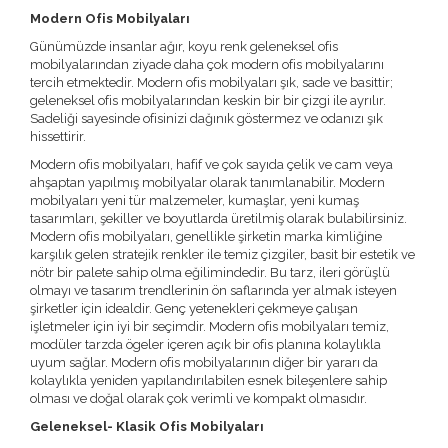
Modern Ofis Mobilyaları
Günümüzde insanlar ağır, koyu renk geleneksel ofis
mobilyalarından ziyade daha çok modern ofis mobilyalarını
tercih etmektedir. Modern ofis mobilyaları şık, sade ve basittir;
geleneksel ofis mobilyalarından keskin bir bir çizgi ile ayrılır.
Sadeliği sayesinde ofisinizi dağınık göstermez ve odanızı şık
hissettirir.
Modern ofis mobilyaları, hafif ve çok sayıda çelik ve cam veya
ahşaptan yapılmış mobilyalar olarak tanımlanabilir. Modern
mobilyaları yeni tür malzemeler, kumaşlar, yeni kumaş
tasarımları, şekiller ve boyutlarda üretilmiş olarak bulabilirsiniz.
Modern ofis mobilyaları, genellikle şirketin marka kimliğine
karşılık gelen stratejik renkler ile temiz çizgiler, basit bir estetik ve
nötr bir palete sahip olma eğilimindedir. Bu tarz, ileri görüşlü
olmayı ve tasarım trendlerinin ön saflarında yer almak isteyen
şirketler için idealdir. Genç yetenekleri çekmeye çalışan
işletmeler için iyi bir seçimdir. Modern ofis mobilyaları temiz,
modüler tarzda ögeler içeren açık bir ofis planına kolaylıkla
uyum sağlar. Modern ofis mobilyalarının diğer bir yararı da
kolaylıkla yeniden yapılandırılabilen esnek bileşenlere sahip
olması ve doğal olarak çok verimli ve kompakt olmasıdır.
Geleneksel- Klasik Ofis Mobilyaları