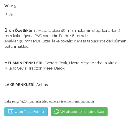
W
: 115
H
: 75
Ürün Özellikleri ;
Masa tablası 48 mm melamin olup; kenarları 2
mm kalınlığında PVC bantlıdır. Perde 18 mm’dir.
Ayaklar 30 mm MDF üzeri lake boyalıdır. Masa tablasında deri sümen
bulunmaktadır.
MELAMİN RENKLERİ:
Everest, Teak, Livera Meşe, Marbella Kiraz,
Milano Ceviz, Trabzon Meşe, Barok
LAKE RENKLERİ
: Antrasit
Lake rengi %20 fiyat farkı talep edilerek istenilen renk yapılabilir
Ürün Talep Formu
Whatsapp İle İletişime Geç