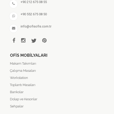
+90 212 675 08 55
+90 552 675 08 50
info@ofisofis.com.tr
OFIS MOBILYALARI
Makam Takımları
Çalışma Masaları
Workstation
Toplantı Masaları
Bankolar
Dolap ve Kesonlar
Sehpalar